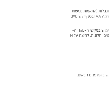
וגבלות (התאמות נגישות
לשירות) התשע"ג 2013, לתקן הישראלי ת"י 5568 המבוסס על הנחיותWCAG 2.0 , האתר הונגש לרמה AA ובכפוף לשינויים
האתר תומך בשימוש בטכנולוגיות מסייעות כגון תוכנות הקראת מסך, בגלישה בעזרת מקלדת על ידי שימוש במקשי ה-Tab וה-
Shift+Tab למעבר בין קישורים, מקשי החיצים, מקש ה-Enter לבחירה, מקש ה-Esc ליציאה מתפריטים וחלונות, לחיצה על H
ש בדפדפנים הבאים: