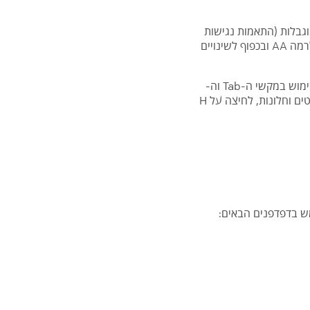
וגבלות (התאמות נגישות
לשירות) התשע"ג 2013, לתקן הישראלי ת"י 5568 המבוסס על הנחיותWCAG 2.0 , האתר הונגש לרמה AA ובכפוף לשינויים
האתר תומך בשימוש בטכנולוגיות מסייעות כגון תוכנות הקראת מסך, בגלישה בעזרת מקלדת על ידי שימוש במקשי ה-Tab וה-
Shift+Tab למעבר בין קישורים, מקשי החיצים, מקש ה-Enter לבחירה, מקש ה-Esc ליציאה מתפריטים וחלונות, לחיצה על H
ש בדפדפנים הבאים: