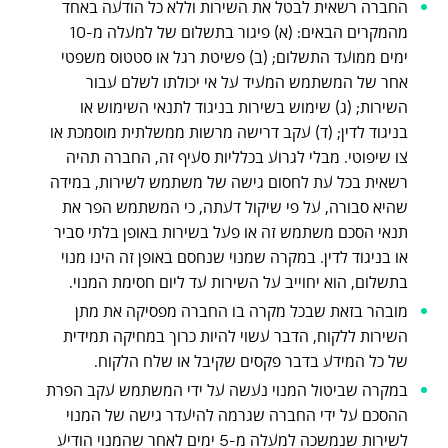
החברה רשאית לבטל את השירות וללא כל הודעה באחד
מהמקרים הבאים: (א) פיגור בתשלום של למעלה מ-10
ימים ממועד התשלום; (ב) פשיטת רגל או סטטוס משפטי
אחר של המשתמש המעיד על אי יכולתו לשלם עבור
השירות; (ג) שימוש בשירות בניגוד לתנאי השימוש או
בניגוד לדין; (ד) עקב דרישה מרשות ממשלתית מוסמכת או
צו שיפוטי. מבלי לגרוע בכלליות סעיף זה, החברה תהיה
רשאית בכל עת לחסום גישה של משתמש לשירות, במידה
שהיא סבורה, על פי שיקול דעתה, כי המשתמש הפר את
תנאי הסכם משתמש זה או פעל בשירות באופן בלתי סביר
או בניגוד לדין. במקרה שמנוי שנחסם באופן זה הינו מנוי
בתשלום, הוא יחוייב על השירות עד ליום חסימת המנוי.
מובהר בזאת שבכל מקרה בו החברה מפסיקה את מתן
השירות ללקוח, הדבר עשוי להיות כרוך במחיקה תמידית
של כל המידע בדבר פקסים שקיבל או שלח הלקוח.
במקרה שביטול המנוי נעשה על ידי המשתמש עקב הפרת
ההסכם על ידי החברה שגרמה להיעדר גישה של המנוי
לשירות שנמשכה למעלה מ-5 ימים לאחר שהמנוי הודיע