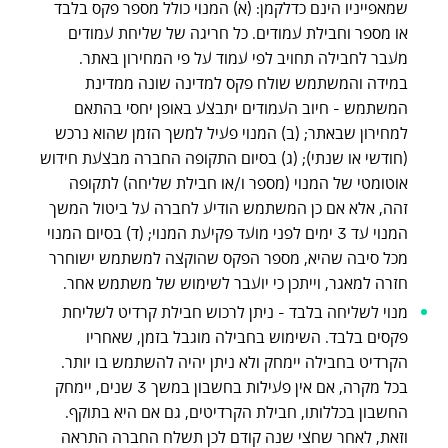
שמאפייניו הינם כדלקמן: (א) המנוי כולל מספר פקס בלבד
או מספר וחבילת עמודים. כל חריגה של שליחת עמודים
מעבר לחבילה תחויב לפי עמוד על פי המחירון באתר.
במידה והמשתמש שולח פקס למדינה שונה ממדינת
המשתמש - חיוב העמודים יתבצע באופן יחסי בהתאם
למחירון שבאתר; (ב) המנוי פעיל למשך הזמן שהוא נרכש
(חודשי או שנתי); (ג) בסיום התקופה החברה מבצעת חידוש
אוטומטי של המנוי (מספר ו/או חבילת שליחה) לתקופה
זהה, אלא אם כן המשתמש הודיע לחברה על ביטול המשך
המנוי עד 3 ימים לפני מועד פקיעת המנוי; (ד) בסיום המנוי
מכל סיבה שהיא, מספר הפקס שהוקצה למשתמש ישוחרר
חזרה למאגר, וייתכן כי יועבר לשימוש של משתמש אחר.
מנוי לשליחה בלבד - ניתן לרכוש חבילת קרדיט לשליחת
פקסים בלבד. השימוש בחבילה מוגבל בזמן, שאחריו
הקרדיט בחבילה יימחק ולא ניתן יהיה להשתמש בו יותר.
בכל מקרה, אם אין פעילות בחשבון במשך 3 שנים, יימחק
החשבון בכללותו, חבילת הקרדיטים, גם אם היא בתוקף.
וזאת, לאחר שחצי שנה קודם לכן תשלח החברה התראה