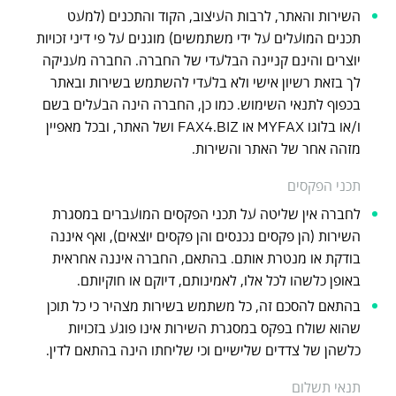
השירות והאתר, לרבות העיצוב, הקוד והתכנים (למעט
תכנים המועלים על ידי משתמשים) מוגנים על פי דיני זכויות
יוצרים והינם קניינה הבלעדי של החברה. החברה מעניקה
לך בזאת רשיון אישי ולא בלעדי להשתמש בשירות ובאתר
בכפוף לתנאי השימוש. כמו כן, החברה הינה הבעלים בשם
ו/או בלוגו MYFAX או FAX4.BIZ ושל האתר, ובכל מאפיין
מזהה אחר של האתר והשירות.
תכני הפקסים
לחברה אין שליטה על תכני הפקסים המועברים במסגרת
השירות (הן פקסים נכנסים והן פקסים יוצאים), ואף איננה
בודקת או מנטרת אותם. בהתאם, החברה איננה אחראית
באופן כלשהו לכל אלו, לאמינותם, דיוקם או חוקיותם.
בהתאם להסכם זה, כל משתמש בשירות מצהיר כי כל תוכן
שהוא שולח בפקס במסגרת השירות אינו פוגע בזכויות
כלשהן של צדדים שלישיים וכי שליחתו הינה בהתאם לדין.
תנאי תשלום