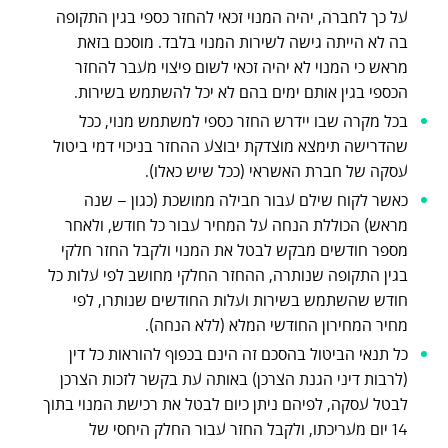
על כך לחברה, יהיה המנוי זכאי להחזר כספי בגין התקופה
בה לא הייתה גישה לשירות המנוי בלבד. מוסכם בזאת
מראש כי המנוי לא יהיה זכאי לשום פיצוי מעבר להחזר
הכספי בגין אותם ימים בהם לא יכל להשתמש בשירות.
בכל מקרה שבו יידרש החזר כספי למשתמש מנוי, ככל
שהדרישה תימצא מוצדקת יבוצע ההחזר בניכוי דמי ביטול
עסקה של חברת האשראי (ככל שיש כאלו).
כאשר לקוח שילם עבור חבילה ממושכת (כגון – שנה
מראש) הכוללת הנחה על המחיר עבור כל חודש, ולאחר
מספר חודשים מבקש לבטל את המנוי ולקבל החזר חלקי
בגין התקופה שנותרה, ההחזר החלקי מחושב לפי עלות כל
חודש שהשתמש בשירות ועלות החודשים שנותרו, לפי
מחיר המחירון החודשי המלא (ללא הנחה).
כל תנאי הביטול בהסכם זה הינם בכפוף להוראות כל דין
(לרבות דיני הגנת הצרכן) באותה עת בקשר לזכות הצרכן
לבטל עסקה, לפיהם ניתן כיום לבטל את רכישת המנוי בתוך
14 יום מעריכתו, ולקבל החזר עבור החלק היחסי של