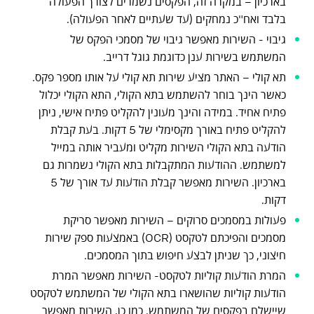
בארכיון – במקרה זה, הפקסים נשמרים לצורך הפעולה
בלבד ואח"כ נמחקים (עד שעתיים לאחר הפעולה).
גיבוי - השירות מאפשר גיבוי של מסמכי הפקס של
המשתמש בשירות ענן כדוגמת גוגל דרייב.
תא קולי – האתר מציע שירות תא קולי על אותו מספר פקס.
כאשר הינך בוחר להשתמש בתא הקולי, התא הקולי יכלול
פתיח אחיד. במידה והינך מעונין להקליט פתיח אישי, ניתן
להקליט פתיח באורך מקסימלי של 5 דקות. בעת קבלת
הודעה בתא הקולי השירות מקליט ומעביר אותה במייל
למשתמש. ההודעות המתקבלות בתא הקולי נשמרות גם
בארכיון. השירות מאפשר קבלת הודעות עד אורך של 5
דקות.
פעולות במסמכים סרוקים – השירות מאפשר סריקת
מסמכים והפיכתם לטקסט (OCR) באמצעות ספק שירות
חיצוני, כך שניתן לבצע חיפוש בתוך המסמכים.
המרת הודעות קוליות לטקסט- השירות מאפשר המרת
הודעות קוליות שהושארו בתא הקולי של המשתמש לטקסט
שיישלח בפקסים של המשתמש. כמו כן, השירות מאפשר