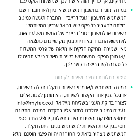
מדוייקים, אך עדיין יהווה אישור לכך שמשלוח הפקס עבר.
במידה ומוגדר בחשבון המשתמש ארכיון ו/או חובר חשבון
המשתמש לחשבון "גוגל דרייב" - החברה תעשה כמיטב
יכולתה להעביר כל פקס ששודר אל ארכיון המשתמש
בשירות או לחשבון "גוגל דרייב" של המשתמש. עם זאת,
לא תישא החברה באחריות בגין נזק שייגרם כתוצאה
מאי-שמירה, מחיקה חלקית או מלאה של פרטי המשלוח
ו/או תוכן הפקס. המשתמש בשירות מאשר כי לא תהיה לו
כל טענה ו/או דרישה בקשר לכך.
טיפול בתלונות תמיכה ושירות לקוחות
במידה ומשתמש ו/או מנוי בשירות נתקל בתקלה בשירות,
או בכל ענין אחר הקשור לשירות, הוא מוזמן לפנות אלינו
לצורך בדיקת הענין בשליחת מייל אל info@myfax.co.il
ונעשה כמיטב יכולתנו לחזור אליו בהקדם. במידה והתלונה
תימצא מוצדקת והשירות הינו בתשלום, יבוצע החזר כספי
יחסי בגין עלות השירות למשתמש בגינו היתה תקלה.
המשתמש מצהיר בזאת כי החזר זה יהווה פיצוי מוסכם ומלא