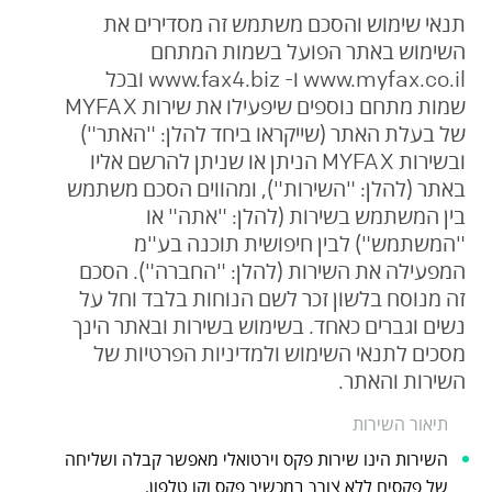
תנאי שימוש והסכם משתמש זה מסדירים את
השימוש באתר הפועל בשמות המתחם
www.myfax.co.il ו- www.fax4.biz ובכל
שמות מתחם נוספים שיפעילו את שירות MYFAX
של בעלת האתר (שייקראו ביחד להלן: "האתר")
ובשירות MYFAX הניתן או שניתן להרשם אליו
באתר (להלן: "השירות"), ומהווים הסכם משתמש
בין המשתמש בשירות (להלן: "אתה" או
"המשתמש") לבין חיפושית תוכנה בע"מ
המפעילה את השירות (להלן: "החברה"). הסכם
זה מנוסח בלשון זכר לשם הנוחות בלבד וחל על
נשים וגברים כאחד. בשימוש בשירות ובאתר הינך
מסכים לתנאי השימוש ולמדיניות הפרטיות של
השירות והאתר.
תיאור השירות
השירות הינו שירות פקס וירטואלי מאפשר קבלה ושליחה
של פקסים ללא צורך במכשיר פקס וקו טלפון.