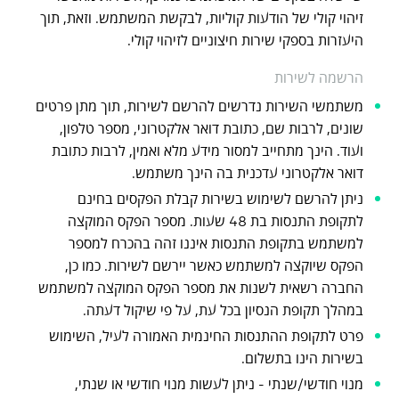
זיהוי קולי של הודעות קוליות, לבקשת המשתמש. וזאת, תוך
היעזרות בספקי שירות חיצוניים לזיהוי קולי.
הרשמה לשירות
משתמשי השירות נדרשים להרשם לשירות, תוך מתן פרטים
שונים, לרבות שם, כתובת דואר אלקטרוני, מספר טלפון,
ועוד. הינך מתחייב למסור מידע מלא ואמין, לרבות כתובת
דואר אלקטרוני עדכנית בה הינך משתמש.
ניתן להרשם לשימוש בשירות קבלת הפקסים בחינם
לתקופת התנסות בת 48 שעות. מספר הפקס המוקצה
למשתמש בתקופת התנסות איננו זהה בהכרח למספר
הפקס שיוקצה למשתמש כאשר יירשם לשירות. כמו כן,
החברה רשאית לשנות את מספר הפקס המוקצה למשתמש
במהלך תקופת הנסיון בכל עת, על פי שיקול דעתה.
פרט לתקופת ההתנסות החינמית האמורה לעיל, השימוש
בשירות הינו בתשלום.
מנוי חודשי/שנתי - ניתן לעשות מנוי חודשי או שנתי,