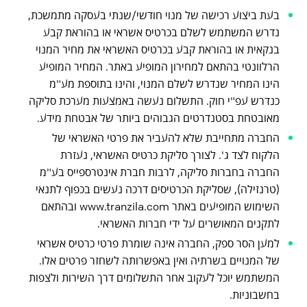
בעת ביצוע רכישה של מנוי חודשי/שנתי בעסקה מתמשכת,
נדרש המשתמש לשלם בכרטיס אשראי או בהוראת קבע
בנקאית או בהוראת קבע בכרטיס האשראי את מחיר המנוי
הרלוונטי בהתאם למחירון המופיע באתר. המחיר המופיע
הינו המחיר שנדרש לשלם המנוי, והינו בתוספת מע"מ
כנדרש עפ"י חוק. התשלום נעשה באמצעות מערכת סליקה
מאובטחת בסטנדרטים הגבוהים ביותר של אבטחת מידע.
החברה מתחייבת שלא להעביר את פרטי האשראי של
הלקוח לצד ג'. לצורך סליקת כרטיס האשראי, נעזרת
החברה בחברות סליקה, לרבות חברת אינטרספייס בע"מ
(טרנזילה), שסליקת הכרטיסים דרכה נעשים בכפוף לתנאי
השימוש המופיעים באתר www.tranzila.com ובהתאם
לתקנים המאושרים על ידי חברות האשראי.
למען הסר ספק, החברה אינה שומרת פרטי כרטיס אשראי
של המנויים בשרתיה ואין באפשרותה לשחזר פרטים אלו.
המשתמש יוכל לעקוב אחר התשלומים דרך השירות ולצפות
בחשבוניות.