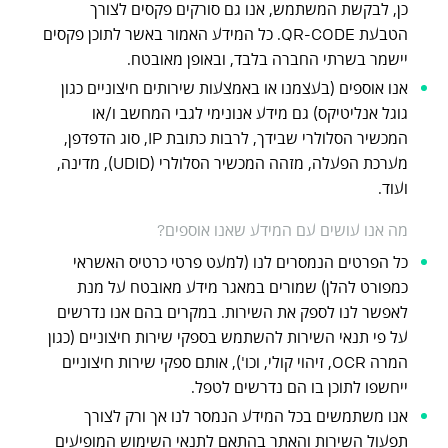
כן, לבקשת המשתמש, אנו גם סורקים פקסים לצורך
הטבעת QR-CODE. כל המידע האמור באשר לתוכן פקסים
יישמר בשרתי החברה בלבד, ובאופן מאובטח.
אנו אוספים (בעצמנו או באמצעות שירותים חיצוניים כגון
גוגל אנליטיקס) גם מידע אנונימי לגבי המחשב ו/או
המכשיר הסלולרי שבידך, לרבות כתובת IP, סוג הדפדפן,
מערכת הפעלה, מזהה המכשיר הסלולרי (UDID), מדינה,
ועוד.
מה אנו עושים עם המידע שאנו אוספים?
כל הפרטים הנמסרים לנו (למעט פרטי כרטיס האשראי
כמפורט להלן) שמורים במאגר מידע מאובטח על מנת
לאפשר לנו לספק את השירות. במקרים בהם אנו נדרשים
על פי תנאי השירות להשתמש בספקי שירות חיצוניים (כגון
המרה OCR, זיהוי קולי, וכו'), אותם ספקי שירות חיצוניים
ייחשפו לתוכן בו הם נדרשים לטפל.
אנו משתמשים בכל המידע הנמסר לנו אך ורק לצורך
תפעול השירות והאתר בהתאם לתנאי השימוש המופיעים