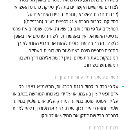
לצדדים שלישיים הקשורים בתהליך סליקת כרטיס האשראי
(לרבות חברת האשראי, וגורמי ביניים האחראים על
הסליקה, לרבות חברת אינטרספייס בע"מ (טרנזילה)),
הפועלים על פי מדיניותם בנושא זה. איננו שומרים את פרטי
כרטיסי האשראי, ואין באפשרותנו לשחזר פרטים אלו באופן
כלשהו. הדרך בה אנו יכולים לזהות את פרטי המנוי לצורך
החזרים כספיים הינה באמצעות חשבוניות העסקה
המונפקות בעת התשלום וניתן לגשת אליהם דרך חשבון
המשתמש בשירות.
השליטה שלך במידע וזכות העיון בו
על פי פרק ב' לחוק הגנת הפרטיות, התשמ"א-1981, כל
אדם זכאי לעיין בעצמו, או על ידי בא כוחו המורשה בכתב או
על ידי אפוטרופוסו, במידע המוחזק עליו. אדם שעיין במידע
שעליו ומצא כי אינו נכון, שלם, ברור או מעודכן, רשאי לפנות
לחברה בבקשה לתקן את המידע או למוחקו.
רשתות חברתיות