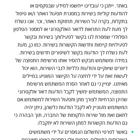
באתר. ייתכן כי עובדינו ייחשפו למידע שבפקסים או
להודעות קוליות בשירות במסגרת תפעול האתר ו/או טיפול
בתקלות, בקרה על השירות, תחזוקת האתר, וכו'. אנו נשלח
לך מעת לעת התראות לדואר האלקטרוני או למספר הטלפון
הסלולרי שמסרת לנו בקשר לפעילותך בשירות ובקשר
לפעילויות קיימות וחדשות הקשורות בשירות. כמו כן, מעת
לעת נשלח לך הודעות בקשר לשיפורים חדשים בשירות.
במידה ומשתמש מבקש להסיר אותו מרשימת התפוצה של
דיוורים שיווקיים והודעות כלליות לגבי השירות, הוא יכול
לעשות זאת על ידי לחיצה על הקישור המופיע במיילים
מאיתנו. יצויין כי גם לאחר הסרת המשתמש מרשימת
התפוצה, המשתמש ימשיך לקבל הודעות דואר אלקטרוני
שהינן הכרחיות לצורך מתן ותפעול השירות למשתמש.אם
המשתמש מעוניין לא לקבל הודעות כלשהן, ניתן יהיה
לתאם זאת מול שירות הלקוחות של החברה, תוך הבהרה כי
גם הודעות הקשורות למתן השירות לא יתקבלו.
באשר לפרטי התשלום הנמסרים על ידי משתמשים
בשירותים בתשלום, פרטים אלו נמסרים באופן מאובטח