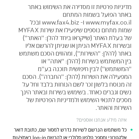
מדיניות פרטיות זו מסדירה את השימוש באתר
באתר הפועל בשמות המתחם
www.myfax.co.il ו- www.fax4.biz ובכל
שמות מתחם נוספים שיפעילו את שירות MYFAX
של בעלת האתר (שייקראו ביחד להלן: "האתר")
ובשירות MYFAX הניתן או שניתן להרשם אליו
באתר (להלן: "השירות"), ומהווים הסכם משתמש
בין המשתמש בשירות (להלן: "אתה" או
"המשתמש") לבין חיפושית תוכנה בע"מ
המפעילה את השירות (להלן: "החברה"). הסכם
זה מנוסח בלשון זכר לשם הנוחות בלבד וחל על
נשים וגברים כאחד. בשימוש בשירות ובאתר הינך
מסכים לתנאי השימוש ולמדיניות הפרטיות של
השירות והאתר.
איזה מידע אנחנו אוספים?
כל משתמש הנרשם לשירות נדרש למסור שם, כתובת דואר
אלקטרוני ומספר טלפון סלולרי או להרשם log-in באמצעות