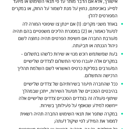
אישורך, אלא אם הדבר מותר על פי תנאי השימוש או מיועד
לסייע באכיפתם, נחוץ על מנת לשמור על החוק, או במקרים
המפורטים להלן:
באחד משני מקרים: (1) אם יינתן צו שיפוטי המורה לה
לפעול כאמור; או (2) במסגרת הליכים משפטיים בהם תהיה
מעורבת החברה אם חשיפת הפרטים תהיה נחוצה לשם
ניהול הגנתה או תביעתה.
בעת שמשתמש רוכש מנוי או שירות כלשהו בתשלום -
במקרים אלה יועברו פרטי התשלום לצדדים שלישיים
המעורבים בסליקת כרטיס האשראי לשם השלמת תהליך
הרכישה והתשלום.
ככל שהחברה תיעזר בשירותיהם של צדדים שלישיים
בהיבטים הטכניים של תפעול השירות, ייתכן שבמהלך
שיתוף פעולה זה בצדדים הטכניים צדדים שלישיים אלה
ייחשפו למידע שנאסף על פעילותך בשירות.
במקרה שתפר את תנאי השימוש החברה תהיה רשאית
למסור את המידע לפי שיקול דעתה;