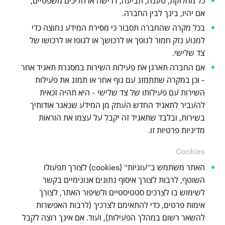
כל מחלוקת, טענה, תביעה, דרישה או הליכים משפטיים,
אם יהיו, בינך לבין החברה.
בכל מקרה שהחברה תסבור כי מסירת המידע נחוצה כדי
למנוע נזק חמור לגופך או לרכושך או לגופו או לרכושו של
צד שלישי.
אם החברה תארגן את פעילות השירות במסגרת תאגיד אחר
- וכן במקרה שתתמזג עם גוף אחר או תמזג את פעילות
השירות עם פעילותו של צד שלישי - היא תהיה זכאית
להעביר לתאגיד החדש העתק מן המידע שנאגר אודותיך
בשירות, ובלבד שתאגיד זה יקבל על עצמו את הוראות
מדיניות פרטיות זו.
Cookies
האתר משתמש ב"עוגיות" (cookies) לצורך תפעולו
השוטף, לרבות לצורך איסוף נתונים אנונימיים בקשר
לשימוש בו לצרכים סטטיסטיים ולשיפור האתר, לצורך
אימות פרטים, כדי להתאימם לצרכיך (לרבות האפשרות
להשאר רשום במהלך הפעילות), ועוד. אם אינך רוצה לקבל