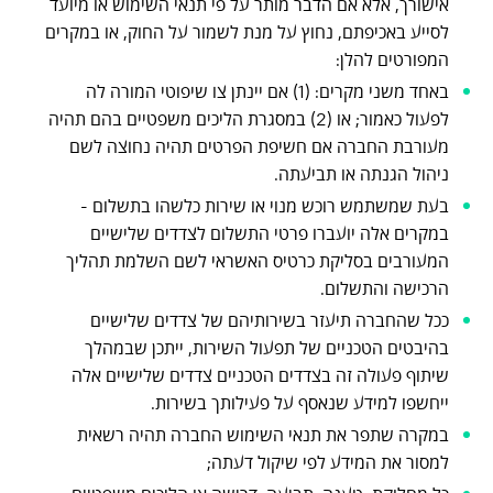
אישורך, אלא אם הדבר מותר על פי תנאי השימוש או מיועד
לסייע באכיפתם, נחוץ על מנת לשמור על החוק, או במקרים
המפורטים להלן:
באחד משני מקרים: (1) אם יינתן צו שיפוטי המורה לה
לפעול כאמור; או (2) במסגרת הליכים משפטיים בהם תהיה
מעורבת החברה אם חשיפת הפרטים תהיה נחוצה לשם
ניהול הגנתה או תביעתה.
בעת שמשתמש רוכש מנוי או שירות כלשהו בתשלום -
במקרים אלה יועברו פרטי התשלום לצדדים שלישיים
המעורבים בסליקת כרטיס האשראי לשם השלמת תהליך
הרכישה והתשלום.
ככל שהחברה תיעזר בשירותיהם של צדדים שלישיים
בהיבטים הטכניים של תפעול השירות, ייתכן שבמהלך
שיתוף פעולה זה בצדדים הטכניים צדדים שלישיים אלה
ייחשפו למידע שנאסף על פעילותך בשירות.
במקרה שתפר את תנאי השימוש החברה תהיה רשאית
למסור את המידע לפי שיקול דעתה;