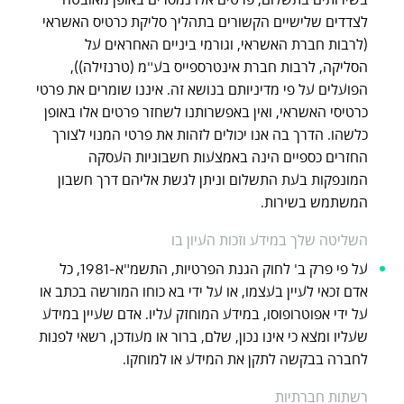
לצדדים שלישיים הקשורים בתהליך סליקת כרטיס האשראי
(לרבות חברת האשראי, וגורמי ביניים האחראים על
הסליקה, לרבות חברת אינטרספייס בע"מ (טרנזילה)),
הפועלים על פי מדיניותם בנושא זה. איננו שומרים את פרטי
כרטיסי האשראי, ואין באפשרותנו לשחזר פרטים אלו באופן
כלשהו. הדרך בה אנו יכולים לזהות את פרטי המנוי לצורך
החזרים כספיים הינה באמצעות חשבוניות העסקה
המונפקות בעת התשלום וניתן לגשת אליהם דרך חשבון
המשתמש בשירות.
השליטה שלך במידע וזכות העיון בו
על פי פרק ב' לחוק הגנת הפרטיות, התשמ"א-1981, כל
אדם זכאי לעיין בעצמו, או על ידי בא כוחו המורשה בכתב או
על ידי אפוטרופוסו, במידע המוחזק עליו. אדם שעיין במידע
שעליו ומצא כי אינו נכון, שלם, ברור או מעודכן, רשאי לפנות
לחברה בבקשה לתקן את המידע או למוחקו.
רשתות חברתיות