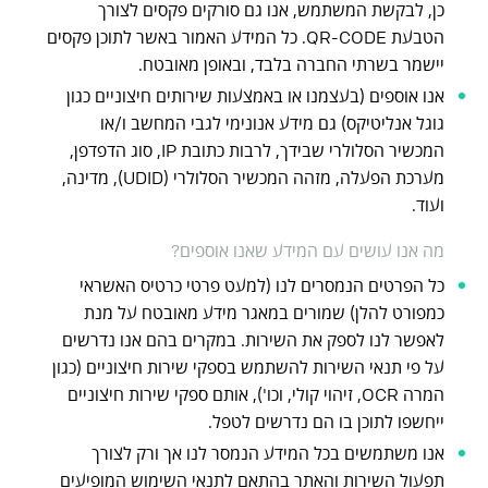
כן, לבקשת המשתמש, אנו גם סורקים פקסים לצורך
הטבעת QR-CODE. כל המידע האמור באשר לתוכן פקסים
יישמר בשרתי החברה בלבד, ובאופן מאובטח.
אנו אוספים (בעצמנו או באמצעות שירותים חיצוניים כגון
גוגל אנליטיקס) גם מידע אנונימי לגבי המחשב ו/או
המכשיר הסלולרי שבידך, לרבות כתובת IP, סוג הדפדפן,
מערכת הפעלה, מזהה המכשיר הסלולרי (UDID), מדינה,
ועוד.
מה אנו עושים עם המידע שאנו אוספים?
כל הפרטים הנמסרים לנו (למעט פרטי כרטיס האשראי
כמפורט להלן) שמורים במאגר מידע מאובטח על מנת
לאפשר לנו לספק את השירות. במקרים בהם אנו נדרשים
על פי תנאי השירות להשתמש בספקי שירות חיצוניים (כגון
המרה OCR, זיהוי קולי, וכו'), אותם ספקי שירות חיצוניים
ייחשפו לתוכן בו הם נדרשים לטפל.
אנו משתמשים בכל המידע הנמסר לנו אך ורק לצורך
תפעול השירות והאתר בהתאם לתנאי השימוש המופיעים