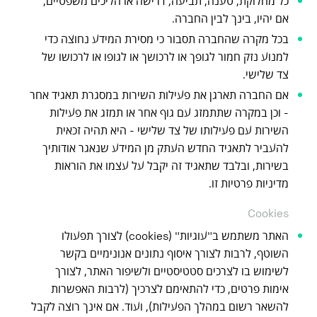
כל מחלוקת, טענה, תביעה, דרישה או הליכים משפטיים,
אם יהיו, בינך לבין החברה.
בכל מקרה שהחברה תסבור כי מסירת המידע נחוצה כדי
למנוע נזק חמור לגופך או לרכושך או לגופו או לרכושו של
צד שלישי.
אם החברה תארגן את פעילות השירות במסגרת תאגיד אחר
- וכן במקרה שתתמזג עם גוף אחר או תמזג את פעילות
השירות עם פעילותו של צד שלישי - היא תהיה זכאית
להעביר לתאגיד החדש העתק מן המידע שנאגר אודותיך
בשירות, ובלבד שתאגיד זה יקבל על עצמו את הוראות
מדיניות פרטיות זו.
Cookies
האתר משתמש ב"עוגיות" (cookies) לצורך תפעולו
השוטף, לרבות לצורך איסוף נתונים אנונימיים בקשר
לשימוש בו לצרכים סטטיסטיים ולשיפור האתר, לצורך
אימות פרטים, כדי להתאימם לצרכיך (לרבות האפשרות
להשאר רשום במהלך הפעילות), ועוד. אם אינך רוצה לקבל