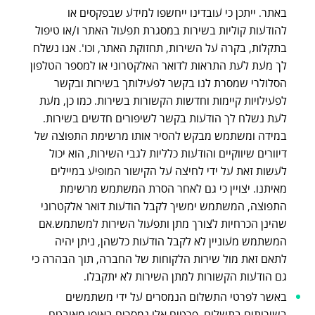
באתר. ייתכן כי עובדינו ייחשפו למידע שבפקסים או
להודעות קוליות בשירות במסגרת תפעול האתר ו/או טיפול
בתקלות, בקרה על השירות, תחזוקת האתר, וכו'. אנו נשלח
לך מעת לעת התראות לדואר האלקטרוני או למספר הטלפון
הסלולרי שמסרת לנו בקשר לפעילותך בשירות ובקשר
לפעילויות קיימות וחדשות הקשורות בשירות. כמו כן, מעת
לעת נשלח לך הודעות בקשר לשיפורים חדשים בשירות.
במידה ומשתמש מבקש להסיר אותו מרשימת התפוצה של
דיוורים שיווקיים והודעות כלליות לגבי השירות, הוא יכול
לעשות זאת על ידי לחיצה על הקישור המופיע במיילים
מאיתנו. יצויין כי גם לאחר הסרת המשתמש מרשימת
התפוצה, המשתמש ימשיך לקבל הודעות דואר אלקטרוני
שהינן הכרחיות לצורך מתן ותפעול השירות למשתמש.אם
המשתמש מעוניין לא לקבל הודעות כלשהן, ניתן יהיה
לתאם זאת מול שירות הלקוחות של החברה, תוך הבהרה כי
גם הודעות הקשורות למתן השירות לא יתקבלו.
באשר לפרטי התשלום הנמסרים על ידי משתמשים
בשירותים בתשלום, פרטים אלו נמסרים באופן מאובטח