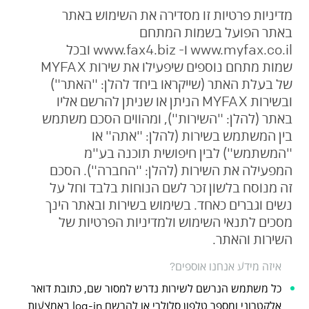
מדיניות פרטיות זו מסדירה את השימוש באתר
באתר הפועל בשמות המתחם
www.myfax.co.il ו- www.fax4.biz ובכל
שמות מתחם נוספים שיפעילו את שירות MYFAX
של בעלת האתר (שייקראו ביחד להלן: "האתר")
ובשירות MYFAX הניתן או שניתן להרשם אליו
באתר (להלן: "השירות"), ומהווים הסכם משתמש
בין המשתמש בשירות (להלן: "אתה" או
"המשתמש") לבין חיפושית תוכנה בע"מ
המפעילה את השירות (להלן: "החברה"). הסכם
זה מנוסח בלשון זכר לשם הנוחות בלבד וחל על
נשים וגברים כאחד. בשימוש בשירות ובאתר הינך
מסכים לתנאי השימוש ולמדיניות הפרטיות של
השירות והאתר.
איזה מידע אנחנו אוספים?
כל משתמש הנרשם לשירות נדרש למסור שם, כתובת דואר
אלקטרוני ומספר טלפון סלולרי או להרשם log-in באמצעות