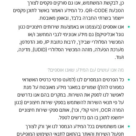
כן, לבקשת המשתמש, אנו גם סורקים פקסים לצורך
הטבעת QR-CODE. כל המידע האמור באשר לתוכן פקסים
יישמר בשרתי החברה בלבד, ובאופן מאובטח.
אנו אוספים (בעצמנו או באמצעות שירותים חיצוניים כגון
גוגל אנליטיקס) גם מידע אנונימי לגבי המחשב ו/או
המכשיר הסלולרי שבידך, לרבות כתובת IP, סוג הדפדפן,
מערכת הפעלה, מזהה המכשיר הסלולרי (UDID), מדינה,
ועוד.
מה אנו עושים עם המידע שאנו אוספים?
כל הפרטים הנמסרים לנו (למעט פרטי כרטיס האשראי
כמפורט להלן) שמורים במאגר מידע מאובטח על מנת
לאפשר לנו לספק את השירות. במקרים בהם אנו נדרשים
על פי תנאי השירות להשתמש בספקי שירות חיצוניים (כגון
המרה OCR, זיהוי קולי, וכו'), אותם ספקי שירות חיצוניים
ייחשפו לתוכן בו הם נדרשים לטפל.
אנו משתמשים בכל המידע הנמסר לנו אך ורק לצורך
תפעול השירות והאתר בהתאם לתנאי השימוש המופיעים