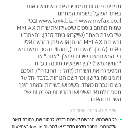
מדיניות פרטיות זו מסדירה את השימוש באתר
באתר הפועל בשמות המתחם
www.myfax.co.il ו- www.fax4.biz ובכל
שמות מתחם נוספים שיפעילו את שירות MYFAX
של בעלת האתר (שייקראו ביחד להלן: "האתר")
ובשירות MYFAX הניתן או שניתן להרשם אליו
באתר (להלן: "השירות"), ומהווים הסכם משתמש
בין המשתמש בשירות (להלן: "אתה" או
"המשתמש") לבין חיפושית תוכנה בע"מ
המפעילה את השירות (להלן: "החברה"). הסכם
זה מנוסח בלשון זכר לשם הנוחות בלבד וחל על
נשים וגברים כאחד. בשימוש בשירות ובאתר הינך
מסכים לתנאי השימוש ולמדיניות הפרטיות של
השירות והאתר.
איזה מידע אנחנו אוספים?
כל משתמש הנרשם לשירות נדרש למסור שם, כתובת דואר
אלקטרוני ומספר טלפון סלולרי או להרשם log-in באמצעות