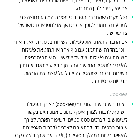
כל מחלוקת, טענה, תביעה, דרישה או הליכים משפטיים,
אם יהיו, בינך לבין החברה.
בכל מקרה שהחברה תסבור כי מסירת המידע נחוצה כדי
למנוע נזק חמור לגופך או לרכושך או לגופו או לרכושו של
צד שלישי.
אם החברה תארגן את פעילות השירות במסגרת תאגיד אחר
- וכן במקרה שתתמזג עם גוף אחר או תמזג את פעילות
השירות עם פעילותו של צד שלישי - היא תהיה זכאית
להעביר לתאגיד החדש העתק מן המידע שנאגר אודותיך
בשירות, ובלבד שתאגיד זה יקבל על עצמו את הוראות
מדיניות פרטיות זו.
Cookies
האתר משתמש ב"עוגיות" (cookies) לצורך תפעולו
השוטף, לרבות לצורך איסוף נתונים אנונימיים בקשר
לשימוש בו לצרכים סטטיסטיים ולשיפור האתר, לצורך
אימות פרטים, כדי להתאימם לצרכיך (לרבות האפשרות
להשאר רשום במהלך הפעילות), ועוד. אם אינך רוצה לקבל