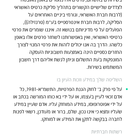
לצדדים שלישיים הקשורים בתהליך סליקת כרטיס האשראי
(לרבות חברת האשראי, וגורמי ביניים האחראים על
הסליקה, לרבות חברת אינטרספייס בע"מ (טרנזילה)),
הפועלים על פי מדיניותם בנושא זה. איננו שומרים את פרטי
כרטיסי האשראי, ואין באפשרותנו לשחזר פרטים אלו באופן
כלשהו. הדרך בה אנו יכולים לזהות את פרטי המנוי לצורך
החזרים כספיים הינה באמצעות חשבוניות העסקה
המונפקות בעת התשלום וניתן לגשת אליהם דרך חשבון
המשתמש בשירות.
השליטה שלך במידע וזכות העיון בו
על פי פרק ב' לחוק הגנת הפרטיות, התשמ"א-1981, כל
אדם זכאי לעיין בעצמו, או על ידי בא כוחו המורשה בכתב או
על ידי אפוטרופוסו, במידע המוחזק עליו. אדם שעיין במידע
שעליו ומצא כי אינו נכון, שלם, ברור או מעודכן, רשאי לפנות
לחברה בבקשה לתקן את המידע או למוחקו.
רשתות חברתיות