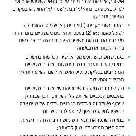
אישורך, אלא אם הדבר מותר על פי תנאי השימוש או מיועד
לסייע באכיפתם, נחוץ על מנת לשמור על החוק, או במקרים
המפורטים להלן:
באחד משני מקרים: (1) אם יינתן צו שיפוטי המורה לה
לפעול כאמור; או (2) במסגרת הליכים משפטיים בהם תהיה
מעורבת החברה אם חשיפת הפרטים תהיה נחוצה לשם
ניהול הגנתה או תביעתה.
בעת שמשתמש רוכש מנוי או שירות כלשהו בתשלום -
במקרים אלה יועברו פרטי התשלום לצדדים שלישיים
המעורבים בסליקת כרטיס האשראי לשם השלמת תהליך
הרכישה והתשלום.
ככל שהחברה תיעזר בשירותיהם של צדדים שלישיים
בהיבטים הטכניים של תפעול השירות, ייתכן שבמהלך
שיתוף פעולה זה בצדדים הטכניים צדדים שלישיים אלה
ייחשפו למידע שנאסף על פעילותך בשירות.
במקרה שתפר את תנאי השימוש החברה תהיה רשאית
למסור את המידע לפי שיקול דעתה;