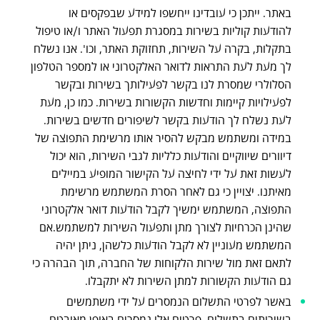
באתר. ייתכן כי עובדינו ייחשפו למידע שבפקסים או
להודעות קוליות בשירות במסגרת תפעול האתר ו/או טיפול
בתקלות, בקרה על השירות, תחזוקת האתר, וכו'. אנו נשלח
לך מעת לעת התראות לדואר האלקטרוני או למספר הטלפון
הסלולרי שמסרת לנו בקשר לפעילותך בשירות ובקשר
לפעילויות קיימות וחדשות הקשורות בשירות. כמו כן, מעת
לעת נשלח לך הודעות בקשר לשיפורים חדשים בשירות.
במידה ומשתמש מבקש להסיר אותו מרשימת התפוצה של
דיוורים שיווקיים והודעות כלליות לגבי השירות, הוא יכול
לעשות זאת על ידי לחיצה על הקישור המופיע במיילים
מאיתנו. יצויין כי גם לאחר הסרת המשתמש מרשימת
התפוצה, המשתמש ימשיך לקבל הודעות דואר אלקטרוני
שהינן הכרחיות לצורך מתן ותפעול השירות למשתמש.אם
המשתמש מעוניין לא לקבל הודעות כלשהן, ניתן יהיה
לתאם זאת מול שירות הלקוחות של החברה, תוך הבהרה כי
גם הודעות הקשורות למתן השירות לא יתקבלו.
באשר לפרטי התשלום הנמסרים על ידי משתמשים
בשירותים בתשלום, פרטים אלו נמסרים באופן מאובטח