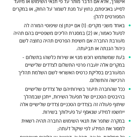
אישורך, אלא אם הדבר מותר על פי תנאי השימוש או מיועד
לסייע באכיפתם, נחוץ על מנת לשמור על החוק, או במקרים
המפורטים להלן:
באחד משני מקרים: (1) אם יינתן צו שיפוטי המורה לה
לפעול כאמור; או (2) במסגרת הליכים משפטיים בהם תהיה
מעורבת החברה אם חשיפת הפרטים תהיה נחוצה לשם
ניהול הגנתה או תביעתה.
בעת שמשתמש רוכש מנוי או שירות כלשהו בתשלום -
במקרים אלה יועברו פרטי התשלום לצדדים שלישיים
המעורבים בסליקת כרטיס האשראי לשם השלמת תהליך
הרכישה והתשלום.
ככל שהחברה תיעזר בשירותיהם של צדדים שלישיים
בהיבטים הטכניים של תפעול השירות, ייתכן שבמהלך
שיתוף פעולה זה בצדדים הטכניים צדדים שלישיים אלה
ייחשפו למידע שנאסף על פעילותך בשירות.
במקרה שתפר את תנאי השימוש החברה תהיה רשאית
למסור את המידע לפי שיקול דעתה;