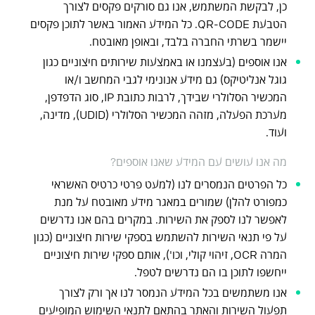
כן, לבקשת המשתמש, אנו גם סורקים פקסים לצורך
הטבעת QR-CODE. כל המידע האמור באשר לתוכן פקסים
יישמר בשרתי החברה בלבד, ובאופן מאובטח.
אנו אוספים (בעצמנו או באמצעות שירותים חיצוניים כגון
גוגל אנליטיקס) גם מידע אנונימי לגבי המחשב ו/או
המכשיר הסלולרי שבידך, לרבות כתובת IP, סוג הדפדפן,
מערכת הפעלה, מזהה המכשיר הסלולרי (UDID), מדינה,
ועוד.
מה אנו עושים עם המידע שאנו אוספים?
כל הפרטים הנמסרים לנו (למעט פרטי כרטיס האשראי
כמפורט להלן) שמורים במאגר מידע מאובטח על מנת
לאפשר לנו לספק את השירות. במקרים בהם אנו נדרשים
על פי תנאי השירות להשתמש בספקי שירות חיצוניים (כגון
המרה OCR, זיהוי קולי, וכו'), אותם ספקי שירות חיצוניים
ייחשפו לתוכן בו הם נדרשים לטפל.
אנו משתמשים בכל המידע הנמסר לנו אך ורק לצורך
תפעול השירות והאתר בהתאם לתנאי השימוש המופיעים