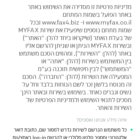
מדיניות פרטיות זו מסדירה את השימוש באתר
באתר הפועל בשמות המתחם
www.myfax.co.il ו- www.fax4.biz ובכל
שמות מתחם נוספים שיפעילו את שירות MYFAX
של בעלת האתר (שייקראו ביחד להלן: "האתר")
ובשירות MYFAX הניתן או שניתן להרשם אליו
באתר (להלן: "השירות"), ומהווים הסכם משתמש
בין המשתמש בשירות (להלן: "אתה" או
"המשתמש") לבין חיפושית תוכנה בע"מ
המפעילה את השירות (להלן: "החברה"). הסכם
זה מנוסח בלשון זכר לשם הנוחות בלבד וחל על
נשים וגברים כאחד. בשימוש בשירות ובאתר הינך
מסכים לתנאי השימוש ולמדיניות הפרטיות של
השירות והאתר.
איזה מידע אנחנו אוספים?
כל משתמש הנרשם לשירות נדרש למסור שם, כתובת דואר
אלקטרוני ומספר טלפון סלולרי או להרשם log-in באמצעות