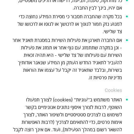
כל מחלוקת, טענה, תביעה, דרישה או הליכים משפטיים,
אם יהיו, בינך לבין החברה.
בכל מקרה שהחברה תסבור כי מסירת המידע נחוצה כדי
למנוע נזק חמור לגופך או לרכושך או לגופו או לרכושו של
צד שלישי.
אם החברה תארגן את פעילות השירות במסגרת תאגיד אחר
- וכן במקרה שתתמזג עם גוף אחר או תמזג את פעילות
השירות עם פעילותו של צד שלישי - היא תהיה זכאית
להעביר לתאגיד החדש העתק מן המידע שנאגר אודותיך
בשירות, ובלבד שתאגיד זה יקבל על עצמו את הוראות
מדיניות פרטיות זו.
Cookies
האתר משתמש ב"עוגיות" (cookies) לצורך תפעולו
השוטף, לרבות לצורך איסוף נתונים אנונימיים בקשר
לשימוש בו לצרכים סטטיסטיים ולשיפור האתר, לצורך
אימות פרטים, כדי להתאימם לצרכיך (לרבות האפשרות
להשאר רשום במהלך הפעילות), ועוד. אם אינך רוצה לקבל