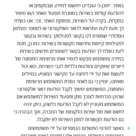
באתר. ייתכן כי עובדינו ייחשפו למידע שבפקסים או
להודעות קוליות בשירות במסגרת תפעול האתר ו/או טיפול
בתקלות, בקרה על השירות, תחזוקת האתר, וכו'. אנו נשלח
לך מעת לעת התראות לדואר האלקטרוני או למספר הטלפון
הסלולרי שמסרת לנו בקשר לפעילותך בשירות ובקשר
לפעילויות קיימות וחדשות הקשורות בשירות. כמו כן, מעת
לעת נשלח לך הודעות בקשר לשיפורים חדשים בשירות.
במידה ומשתמש מבקש להסיר אותו מרשימת התפוצה של
דיוורים שיווקיים והודעות כלליות לגבי השירות, הוא יכול
לעשות זאת על ידי לחיצה על הקישור המופיע במיילים
מאיתנו. יצויין כי גם לאחר הסרת המשתמש מרשימת
התפוצה, המשתמש ימשיך לקבל הודעות דואר אלקטרוני
שהינן הכרחיות לצורך מתן ותפעול השירות למשתמש.אם
המשתמש מעוניין לא לקבל הודעות כלשהן, ניתן יהיה
לתאם זאת מול שירות הלקוחות של החברה, תוך הבהרה כי
גם הודעות הקשורות למתן השירות לא יתקבלו.
באשר לפרטי התשלום הנמסרים על ידי משתמשים
בשירותים בתשלום, פרטים אלו נמסרים באופן מאובטח