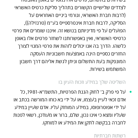
לצדדים שלישיים הקשורים בתהליך סליקת כרטיס האשראי
(לרבות חברת האשראי, וגורמי ביניים האחראים על
הסליקה, לרבות חברת אינטרספייס בע"מ (טרנזילה)),
הפועלים על פי מדיניותם בנושא זה. איננו שומרים את פרטי
כרטיסי האשראי, ואין באפשרותנו לשחזר פרטים אלו באופן
כלשהו. הדרך בה אנו יכולים לזהות את פרטי המנוי לצורך
החזרים כספיים הינה באמצעות חשבוניות העסקה
המונפקות בעת התשלום וניתן לגשת אליהם דרך חשבון
המשתמש בשירות.
השליטה שלך במידע וזכות העיון בו
על פי פרק ב' לחוק הגנת הפרטיות, התשמ"א-1981, כל
אדם זכאי לעיין בעצמו, או על ידי בא כוחו המורשה בכתב או
על ידי אפוטרופוסו, במידע המוחזק עליו. אדם שעיין במידע
שעליו ומצא כי אינו נכון, שלם, ברור או מעודכן, רשאי לפנות
לחברה בבקשה לתקן את המידע או למוחקו.
רשתות חברתיות