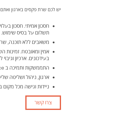
יש לכם שרת פקסים בארגון ואתם 
חסכון אמיתי. חסכון בעלו
תשלום על בסיס שימוש.
משאבים ללא תוכנה, שרתי
אמין ומאובטח. זמינות ה
בעידכונים. ארכיון וגיבוי 
התממשקות ותמיכה ב Microsoft Office ו Google Drive ואופציות התחברות לשירותים חיצוניים ואפליקציות.
ארגון, ניהול ושליטה ש
ניידות וגישה מכל מקום ב
צרו קשר